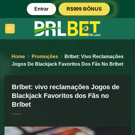
Skip
Entrar
R$999 BÔNUS
to
content
Home
/
Promoções
/
Brlbet: Vivo Reclamações
Jogos De Blackjack Favoritos Dos Fãs No Brlbet
Brlbet: vivo reclamações Jogos de
Blackjack Favoritos dos Fãs no
Brlbet