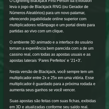
O Lightning Blackjack First Person da Evolution
leva o jogo de Blackjack RNG (ou Gerador de
Números Aleatórios) para um novo patamar,
oferecendo jogabilidade online superior com
multiplicadores relâmpago e um portal direto para
partidas ao vivo com um clique.
O ambiente 3D animado e a interface do usuário
tornam a experiência bem parecida com a de um
cassino real, com todas as apostas usuais e as
apostas laterais ‘Pares Perfeitos’ e ’21+3′.
Nesta versão de Blackjack, você sempre tem um
multiplicador entre 2x e 25x em uma vitória. Esse
multiplicador é guardado para a próxima rodada e
aumenta seus ganhos se você vencer.
Suas apostas são feitas com suas fichas, exibidas
em 3D e atualizadas conforme seu saldo real.