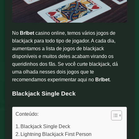
No
Brlbet
casino online, temos vários jogos de
blackjack para todo tipo de jogador. A cada dia,
aumentamos a lista de jogos de blackjack
disponíveis e muitos deles acabam virando os
queridinhos dos fãs. Se você curte blackjack, dá
uma olhada nesses dois jogos que te
recomendamos experimentar aqui no
Brlbet
.
Blackjack Single Deck
Conteúdo:
Blackjack Single Deck
Lightning Blackjack First Person