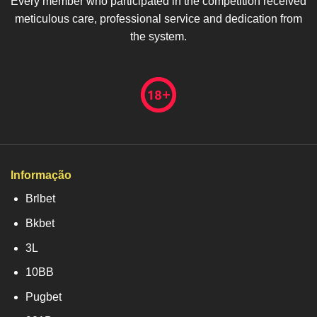
Every member who participated in the competition received
meticulous care, professional service and dedication from
the system.
Informação
Brlbet
Bkbet
3L
10BB
Pugbet